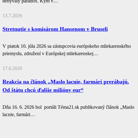
nebývalý paradox. Kým v…
13.7.2026
Stretnutie s komisárom Hansenom v Bruseli
V piatok 10. júla 2026 sa zástupcovia európskeho mliekarenského
priemyslu, združení v Európskej mliekarenskej…
17.6.2026
Reakcia na článok „Maslo lacnie, farmári prerábajú.
Od štátu chcú ďalšie milióny eur“
Dňa 16. 6. 2026 bol portáli Téma21.sk publikovaný článok „Maslo
lacnie, farmári…