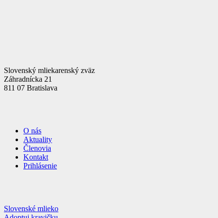
Slovenský mliekarenský zväz
Záhradnícka 21
811 07 Bratislava
O nás
Aktuality
Členovia
Kontakt
Prihlásenie
Slovenské mlieko
Adoptuj kravičku