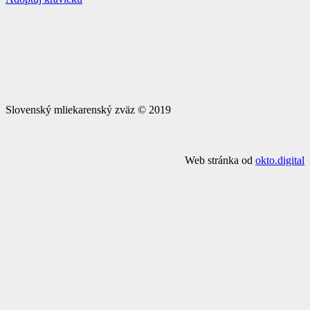
Slovenský mliekarenský zväz © 2019
Web stránka od
okto.digital