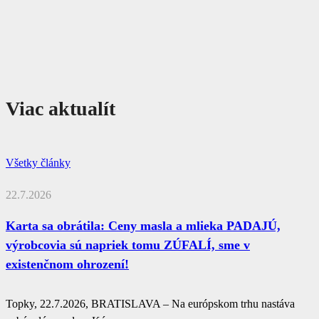
Viac aktualít
Všetky články
22.7.2026
Karta sa obrátila: Ceny masla a mlieka PADAJÚ,
výrobcovia sú napriek tomu ZÚFALÍ, sme v
existenčnom ohrození!
Topky, 22.7.2026, BRATISLAVA – Na európskom trhu nastáva