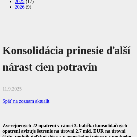
2025
(17)
2026
(9)
Konsolidácia prinesie ďalší
nárast cien potravín
11.9.2025
Späť na zoznam aktualít
Zverejnených 22 opatrení v rámci 3. balíčka konsolidačných
opatrení avizuje šetrenie na úrovni 2,7 mld. EUR na úrovni
štátu, podnikateľskej sféry a v neposlednej miere u samotného