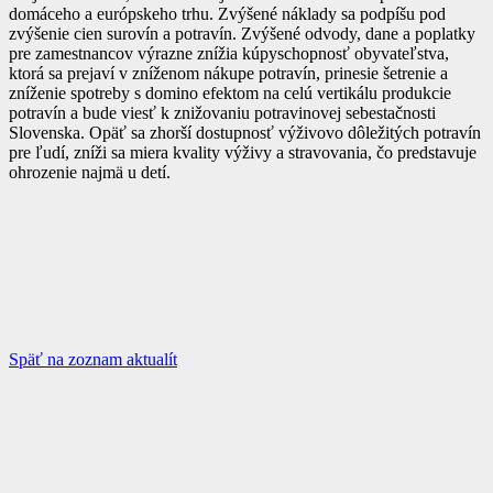
domáceho a európskeho trhu. Zvýšené náklady sa podpíšu pod
zvýšenie cien surovín a potravín. Zvýšené odvody, dane a poplatky
pre zamestnancov výrazne znížia kúpyschopnosť obyvateľstva,
ktorá sa prejaví v zníženom nákupe potravín, prinesie šetrenie a
zníženie spotreby s domino efektom na celú vertikálu produkcie
potravín a bude viesť k znižovaniu potravinovej sebestačnosti
Slovenska. Opäť sa zhorší dostupnosť výživovo dôležitých potravín
pre ľudí, zníži sa miera kvality výživy a stravovania, čo predstavuje
ohrozenie najmä u detí.
Späť na zoznam aktualít