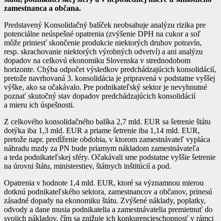
zamestnanca a občana.
Predstavený Konsolidačný balíček neobsahuje analýzu rizika pre
potenciálne neúspešné opatrenia (zvýšenie DPH na cukor a soľ
môže priniesť skončenie produkcie niektorých druhov potravín,
resp. skrachovanie niektorých výrobných odvetví) a ani analýzu
dopadov na celkovú ekonomiku Slovenska v strednodobom
horizonte. Chýba odpočet výsledkov predchádzajúcich konsolidácií,
pretože navrhovaná 3. konsolidácia je pripravená v podstatne vyššej
výške, ako sa očakávalo. Pre podnikateľský sektor je nevyhnutné
poznať skutočný stav dopadov predchádzajúcich konsolidácií
a mieru ich úspešnosti.
Z celkového konsolidačného balíka 2,7 mld. EUR sa šetrenie štátu
dotýka iba 1,3 mld. EUR a priame šetrenie iba 1,14 mld. EUR,
pretože napr. predĺženie obdobia, v ktorom zamestnávateľ vypláca
náhradu mzdy za PN bude priamym nákladom zamestnávateľa
a teda podnikateľskej sféry. Očakávali sme podstatne vyššie šetrenie
na úrovni štátu, ministerstiev, štátnych inštitúcií a pod.
Opatrenia v hodnote 1,4 mld. EUR, ktoré sa významnou mierou
dotknú podnikateľského sektora, zamestnancov a občanov, prinesú
zásadné dopady na ekonomiku štátu. Zvýšené náklady, poplatky,
odvody a dane musia podnikatelia a zamestnávatelia premietnuť do
svojich nákladov, čím sa znižuje ich konkurencieschopnosť v rámci