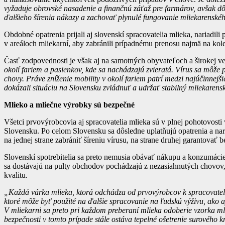
vyžaduje obrovské nasadenie a finančnú záťaž pre farmárov, avšak d
ďalšieho šírenia nákazy a zachovať plynulé fungovanie mliekarenskéh
Obdobné opatrenia prijali aj slovenskí spracovatelia mlieka, nariadi
v areáloch mliekarní, aby zabránili prípadnému prenosu najmä na ko
Časť zodpovednosti je však aj na samotných obyvateľoch a širokej ve
okolí fariem a pasienkov, kde sa nachádzajú zvieratá. Vírus sa môže
chovy. Práve zníženie mobility v okolí fariem patrí medzi najúčinnejš
dokázali situáciu na Slovensku zvládnuť a udržať stabilný mliekarens
Mlieko a mliečne výrobky sú bezpečné
Všetci prvovýrobcovia aj spracovatelia mlieka sú v plnej pohotovosti
Slovensku. Po celom Slovensku sa dôsledne uplatňujú opatrenia a nari
na jednej strane zabrániť šíreniu vírusu, na strane druhej garantovať
Slovenskí spotrebitelia sa preto nemusia obávať nákupu a konzumáci
sa dostávajú na pulty obchodov pochádzajú z nezasiahnutých chovov, 
kvalitu.
„Každá várka mlieka, ktorá odchádza od prvovýrobcov k spracovateľ
ktoré môže byť použité na ďalšie spracovanie na ľudskú výživu, ako 
V mliekarni sa preto pri každom preberaní mlieka odoberie vzorka m
bezpečnosti v tomto prípade stále ostáva tepelné ošetrenie surového 