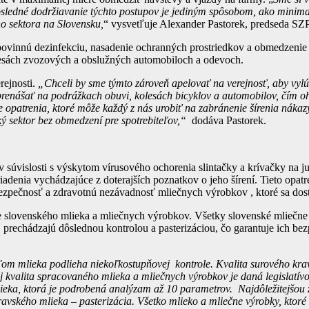
ôsledné dodržiavanie týchto postupov je jediným spôsobom, ako minimal
o sektora na Slovensku,
“ vysvetľuje Alexander Pastorek, predseda S
li povinnú dezinfekciu, nasadenie ochranných prostriedkov a obmedzeni
lesách zvozových a obslužných automobiloch a odevoch.
rejnosti.
„Chceli by sme týmto zároveň apelovať na verejnosť, aby vylú
 prenášať na podrážkach obuvi, kolesách bicyklov a automobilov, čím oh
ie opatrenia, ktoré môže každý z nás urobiť na zabránenie šírenia nákaz
ký sektor bez obmedzení pre spotrebiteľov,“
dodáva Pastorek.
 v súvislosti s výskytom vírusového ochorenia slintačky a krívačky na 
adenia vychádzajúce z doterajších poznatkov o jeho šírení. Tieto opatr
 bezpečnosť a zdravotnú nezávadnosť mliečnych výrobkov , ktoré sa dost
e slovenského mlieka a mliečnych výrobkov. Všetky slovenské mliečne
prechádzajú dôslednou kontrolou a pasterizáciou, čo garantuje ich be
om mlieka podlieha niekoľkostupňovej kontrole. Kvalita surového kra
aj kvalita spracovaného mlieka a mliečnych výrobkov je daná legislatí
lieka, ktorá je podrobená analýzam až 10 parametrov. Najdôležitejšou
kravského mlieka – pasterizácia. Všetko mlieko a mliečne výrobky, ktoré