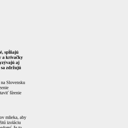
é, spĺňajú
y a krívačky
vyzývajú aj
 sa zdržujú
a na Slovensku
zenie
aviť šírenie
ov mlieka, aby
itú izoláciu
edomí, že to