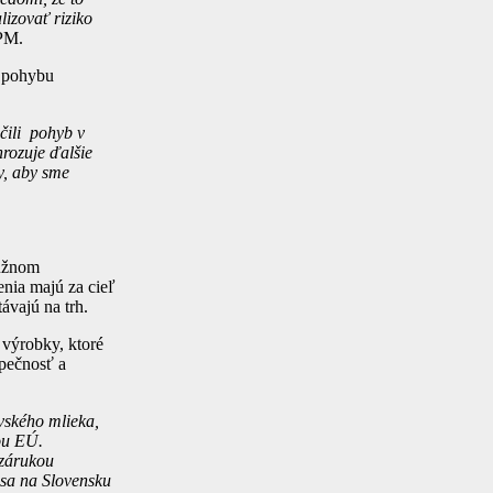
izovať riziko
ZPM.
e pohybu
čili pohyb v
rozuje ďalšie
y, aby sme
južnom
enia majú za cieľ
ávajú na trh.
 výrobky, ktoré
zpečnosť a
vského mlieka,
vou EÚ.
 zárukou
 sa na Slovensku