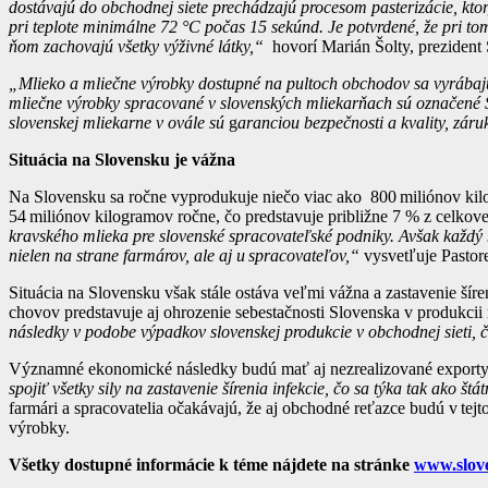
dostávajú do obchodnej siete prechádzajú procesom pasterizácie, kto
pri teplote minimálne 72 °C počas 15 sekúnd. Je potvrdené, že pri to
ňom zachovajú všetky výživné látky,“
hovorí Marián Šolty, preziden
„Mlieko a mliečne výrobky dostupné na pultoch obchodov sa vyrábaj
mliečne výrobky spracované v slovenských mliekarňach sú označené
slovenskej mliekarne v ovále sú
g
aranciou bezpečnosti a kvality, záru
Situácia na Slovensku je vážna
Na Slovensku sa ročne vyprodukuje niečo viac ako 800 miliónov kilo
54 miliónov kilogramov ročne, čo predstavuje približne 7 % z celkov
kravského mlieka pre slovenské spracovateľské podniky. Avšak každý 
nielen na strane farmárov, ale aj u spracovateľov,“
vysvetľuje Pastor
Situácia na Slovensku však stále ostáva veľmi vážna a zastavenie šíreni
chovov predstavuje aj ohrozenie sebestačnosti Slovenska v produkci
následky v podobe výpadkov slovenskej produkcie v obchodnej sieti, č
Významné ekonomické následky budú mať aj nezrealizované exporty a 
spojiť všetky sily na zastavenie šírenia infekcie, čo sa týka tak ako št
farmári a spracovatelia očakávajú, že aj obchodné reťazce budú v tej
výrobky.
Všetky dostupné informácie k téme nájdete na stránke
www.slov