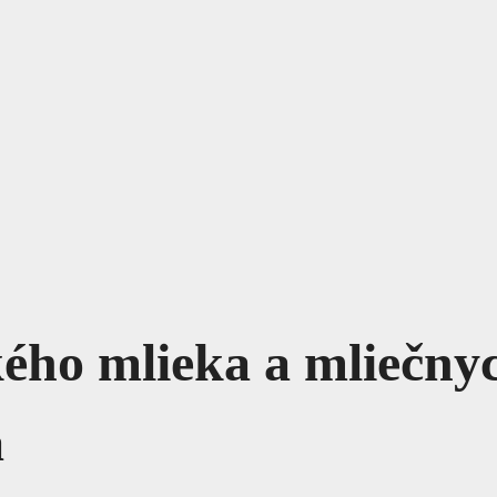
ého mlieka a mliečny
á