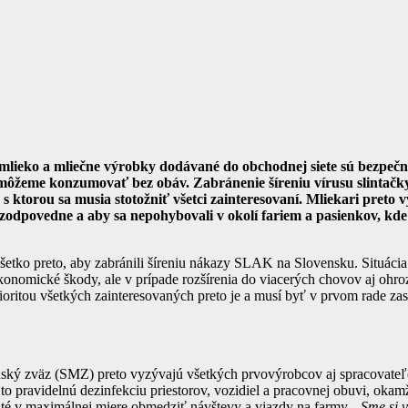
 mlieko a mliečne výrobky dodávané do obchodnej siete sú bezpečn
h môžeme konzumovať bez obáv. Zabránenie šíreniu vírusu slintačk
s ktorou sa musia stotožniť všetci zainteresovaní. Mliekari preto 
 zodpovedne a aby sa nepohybovali v okolí fariem a pasienkov, kde
všetko preto, aby zabránili šíreniu nákazy SLAK na Slovensku. Situáci
onomické škody, ale v prípade rozšírenia do viacerých chovov aj ohro
oritou všetkých zainteresovaných preto je a musí byť v prvom rade zast
ký zväz (SMZ) preto vyzývajú všetkých prvovýrobcov aj spracovateľ
to pravidelnú dezinfekciu priestorov, vozidiel a pracovnej obuvi, okamž
té v maximálnej miere obmedziť návštevy a vjazdy na farmy. „
Sme si v