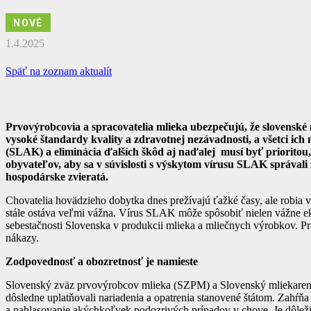
NOVÉ
1.4.2025
Späť na zoznam aktualít
Prvovýrobcovia a spracovatelia mlieka ubezpečujú, že slovenské
vysoké štandardy kvality a zdravotnej nezávadnosti, a všetci ic
(SLAK) a eliminácia ďalších škôd aj naďalej musí byť prioritou, 
obyvateľov, aby sa v súvislosti s výskytom vírusu SLAK správali
hospodárske zvieratá.
Chovatelia hovädzieho dobytka dnes prežívajú ťažké časy, ale robia 
stále ostáva veľmi vážna. Vírus SLAK môže spôsobiť nielen vážne ek
sebestačnosti Slovenska v produkcii mlieka a mliečnych výrobkov. Pri
nákazy.
Zodpovednosť a obozretnosť je namieste
Slovenský zväz prvovýrobcov mlieka (SZPM) a Slovenský mliekarens
dôsledne uplatňovali nariadenia a opatrenia stanovené štátom. Zahŕňa 
a nahlasovanie akýchkoľvek podozrivých prípadov v chove. Je dôleži