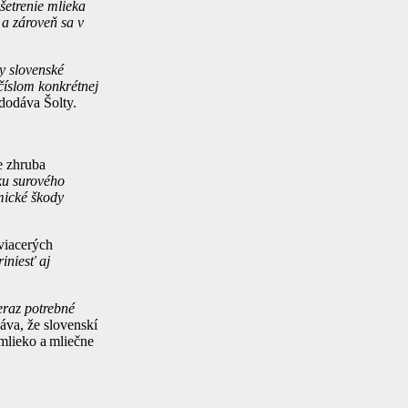
šetrenie mlieka
 a zároveň sa v
y slovenské
íslom konkrétnej
 dodáva Šolty.
e zhruba
ku surového
mické škody
 viacerých
iniesť aj
eraz potrebné
áva, že slovenskí
 mlieko a mliečne