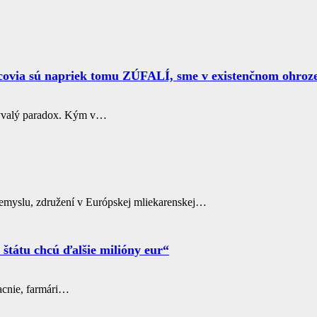
covia sú napriek tomu ZÚFALÍ, sme v existenčnom ohroze
ývalý paradox. Kým v…
iemyslu, združení v Európskej mliekarenskej…
štátu chcú ďalšie milióny eur“
acnie, farmári…