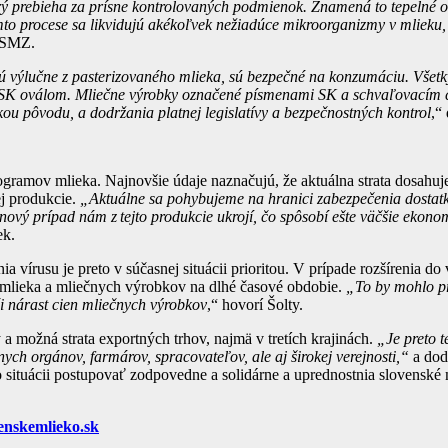
rý prebieha za prísne kontrolovaných podmienok. Znamená to tepelné o
mto procese sa likvidujú akékoľvek nežiadúce mikroorganizmy v mlieku,
t SMZ.
ú výlučne z pasterizovaného mlieka, sú bezpečné na konzumáciu.
Všetk
 SK oválom. Mliečne výrobky označené písmenami SK a schvaľovacím č
kou pôvodu, a dodržania platnej legislatívy a bezpečnostných kontrol
,“
gramov mlieka. Najnovšie údaje naznačujú, že aktuálna strata dosahuj
ej produkcie.
„Aktuálne sa pohybujeme na hranici zabezpečenia dostat
nový prípad nám z tejto produkcie ukrojí, čo spôsobí ešte väčšie ekono
ek.
a vírusu je preto v súčasnej situácii prioritou. V prípade rozšírenia do
i mlieka a mliečnych výrobkov na dlhé časové obdobie.
„To by mohlo pr
i nárast cien mliečnych výrobkov
,“ hovorí Šolty.
možná strata exportných trhov, najmä v tretích krajinách.
„Je preto t
átnych orgánov, farmárov, spracovateľov, ale aj širokej verejnosti,“
a dod
to situácii postupovať zodpovedne a solidárne a uprednostnia slovenské
enskemlieko.sk