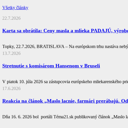
Všetky články
22.7.2026
Karta sa obrátila: Ceny masla a mlieka PADAJÚ, výrob
Topky, 22.7.2026, BRATISLAVA – Na európskom trhu nastáva neb
13.7.2026
Stretnutie s komisárom Hansenom v Bruseli
V piatok 10. júla 2026 sa zástupcovia európskeho mliekarenského pr
17.6.2026
Reakcia na článok „Maslo lacnie, farmári prerábajú. Od 
Dňa 16. 6. 2026 bol portáli Téma21.sk publikovaný článok „Maslo l