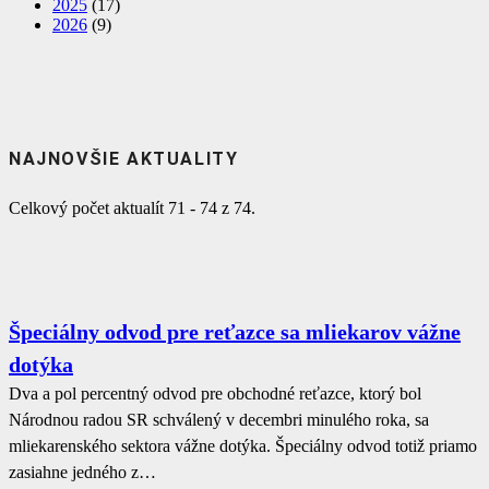
2025
(17)
2026
(9)
NAJNOVŠIE AKTUALITY
Celkový počet aktualít 71 - 74 z 74.
Špeciálny odvod pre reťazce sa mliekarov vážne
dotýka
Dva a pol percentný odvod pre obchodné reťazce, ktorý bol
Národnou radou SR schválený v decembri minulého roka, sa
mliekarenského sektora vážne dotýka. Špeciálny odvod totiž priamo
zasiahne jedného z…