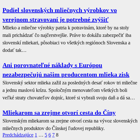
Podiel slovenských mliečnych výrobkov vo
verejnom stravovaní je potrebné zvýšiť
Mlieko a mliečne výrobky patria k potravinám, ktoré by na stoly
mali prichádzať čo najčerstvejšie. Práve to dokážu zabezpečiť iba
slovenskí mliekari, pôsobiaci vo všetkých regiónoch Slovenska a
dodať tak…
Ani porovnateľné náklady s Európou
nezabezpečujú našim producentom mlieka zisk
Slovenský sektor mlieka zažil za posledných desať rokov tri mliečne
a jednu maslovú krízu. Spoločným menovateľom všetkých boli
veľké straty chovateľov dojníc, ktoré si vybrali svoju daň a dá sa…
Mliekarom sa zrejme otvorí cesta do Číny
Slovenským mliekarom sa zrejme otvorí cesta na vývoz slovenských
mliečnych produktov do Čínskej ľudovej republiky.
Predchádzajúce
1
…
5
6
7
8