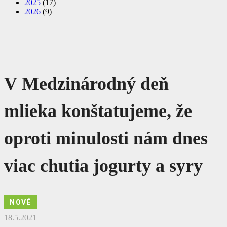
2025
(17)
2026
(9)
V Medzinárodný deň
mlieka konštatujeme, že
oproti minulosti nám dnes
viac chutia jogurty a syry
NOVÉ
18.5.2021