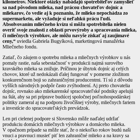
kilometrov. Niektoré otázky nabádajú spotrebiteľov zamyslieť
sa nad pôvodom mlieka, nad prácou chovateľov dojníc a
mliekarov, čo vedie aj k poznaniu, že mlieko nepochádza zo
supermarketu, ale vyžaduje si neľahkú prácu ľudí.
Absolvovaním mliečneho kvízu si môžu spotrebitelia nielen
overiť svoje znalosti z oblastí prvovýroby a spracovania mlieka,
či mliečnych výrobkov, ale môžu navyše získať aj zaujímavé
ceny,“
uviedla Gabriela Bugyíková, marketingová manažérka
Mliečneho fondu.
Zatiaľ, čo záujem o spotrebu mlieka a mliečnych výrobkov u nás
pomaly rastie, naša sebestačnosť v produkcii najmä surového
kravského mlieka sa znižuje. Príčinou je úbytok dojníc aj celých
chovov, ktoré už nedokázali ďalej fungovať v pomerne zložitom
konkurenčnom boji so zahraničnými producentmi. Tí sú z dôvodu
vyšších národných podpôr často zvýhodnení. Aj preto chovatelia
dojníc, rovnako ako mliekarenské spracovateľské podniky apelujú
na štát, aby sa pri príprave budúcej spoločnej poľnohospodárskej
politiky zameral aj na podporu živočíšnej výroby, mliečnych fariem
a investície do spracovateľských prevádzok.
Len pri cielenej podpore si Slovensko môže naďalej udržať
produkciu domácich mliečnych výrobkov a domáceho mlieka.
V opačnom prípade sa môže stať, že o niekoľko rokov budú naši
vnuci a pravnuci musieť piť len zahraničné mlieko a na kravy sa