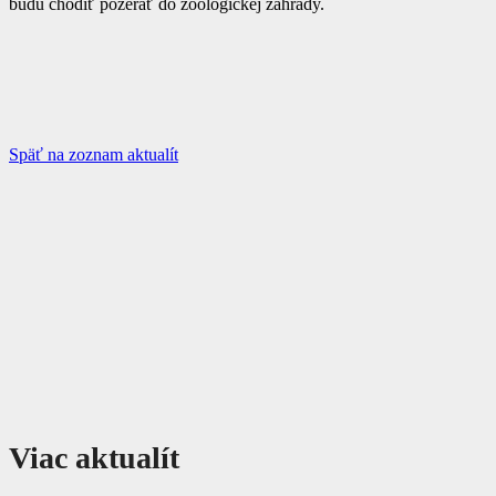
budú chodiť pozerať do zoologickej záhrady.
Späť na zoznam aktualít
Viac aktualít