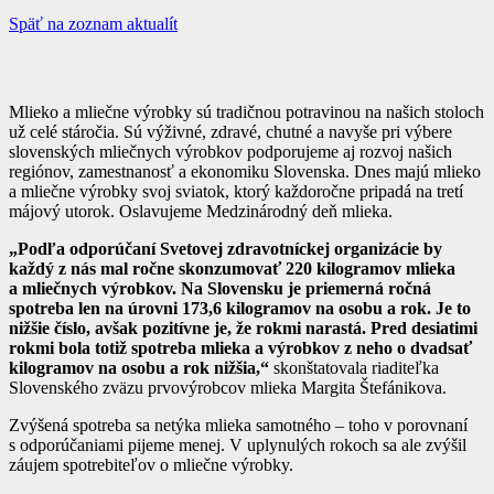
Späť na zoznam aktualít
Mlieko a mliečne výrobky sú tradičnou potravinou na našich stoloch
už celé stáročia. Sú výživné, zdravé, chutné a navyše pri výbere
slovenských mliečnych výrobkov podporujeme aj rozvoj našich
regiónov, zamestnanosť a ekonomiku Slovenska. Dnes majú mlieko
a mliečne výrobky svoj sviatok, ktorý každoročne pripadá na tretí
májový utorok. Oslavujeme Medzinárodný deň mlieka.
„Podľa odporúčaní Svetovej zdravotníckej organizácie by
každý z nás mal ročne skonzumovať 220 kilogramov mlieka
a mliečnych výrobkov. Na Slovensku je priemerná ročná
spotreba len na úrovni 173,6 kilogramov na osobu a rok. Je to
nižšie číslo, avšak pozitívne je, že rokmi narastá. Pred desiatimi
rokmi bola totiž spotreba mlieka a výrobkov z neho o dvadsať
kilogramov na osobu a rok nižšia,“
skonštatovala riaditeľka
Slovenského zväzu prvovýrobcov mlieka Margita Štefánikova.
Zvýšená spotreba sa netýka mlieka samotného – toho v porovnaní
s odporúčaniami pijeme menej. V uplynulých rokoch sa ale zvýšil
záujem spotrebiteľov o mliečne výrobky.