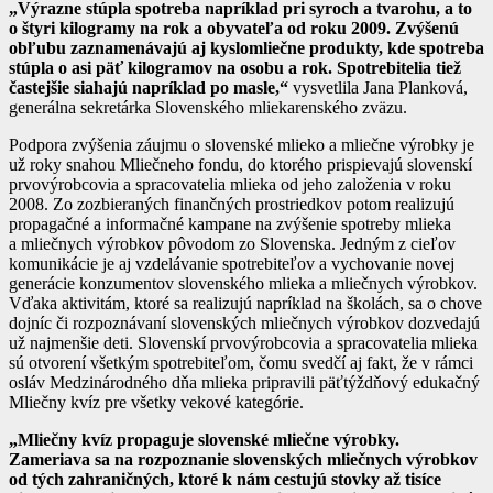
„Výrazne stúpla spotreba napríklad pri syroch a tvarohu, a to
o štyri kilogramy na rok a obyvateľa od roku 2009. Zvýšenú
obľubu zaznamenávajú aj kyslomliečne produkty, kde spotreba
stúpla o asi päť kilogramov na osobu a rok. Spotrebitelia tiež
častejšie siahajú napríklad po masle,“
vysvetlila Jana Planková,
generálna sekretárka Slovenského mliekarenského zväzu.
Podpora zvýšenia záujmu o slovenské mlieko a mliečne výrobky je
už roky snahou Mliečneho fondu, do ktorého prispievajú slovenskí
prvovýrobcovia a spracovatelia mlieka od jeho založenia v roku
2008. Zo zozbieraných finančných prostriedkov potom realizujú
propagačné a informačné kampane na zvýšenie spotreby mlieka
a mliečnych výrobkov pôvodom zo Slovenska. Jedným z cieľov
komunikácie je aj vzdelávanie spotrebiteľov a vychovanie novej
generácie konzumentov slovenského mlieka a mliečnych výrobkov.
Vďaka aktivitám, ktoré sa realizujú napríklad na školách, sa o chove
dojníc či rozpoznávaní slovenských mliečnych výrobkov dozvedajú
už najmenšie deti. Slovenskí prvovýrobcovia a spracovatelia mlieka
sú otvorení všetkým spotrebiteľom, čomu svedčí aj fakt, že v rámci
osláv Medzinárodného dňa mlieka pripravili päťtýždňový edukačný
Mliečny kvíz pre všetky vekové kategórie.
„Mliečny kvíz propaguje slovenské mliečne výrobky.
Zameriava sa na rozpoznanie slovenských mliečnych výrobkov
od tých zahraničných, ktoré k nám cestujú stovky až tisíce