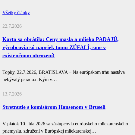
Všetky články
22.7.2026
Karta sa obrátila: Ceny masla a mlieka PADAJÚ,
výrobcovia sú napriek tomu ZÚFALÍ, sme v
existenčnom ohrození!
Topky, 22.7.2026, BRATISLAVA – Na európskom trhu nastáva
nebývalý paradox. Kým v…
13.7.2026
Stretnutie s komisárom Hansenom v Bruseli
V piatok 10. júla 2026 sa zástupcovia európskeho mliekarenského
priemyslu, združení v Európskej mliekarenskej…