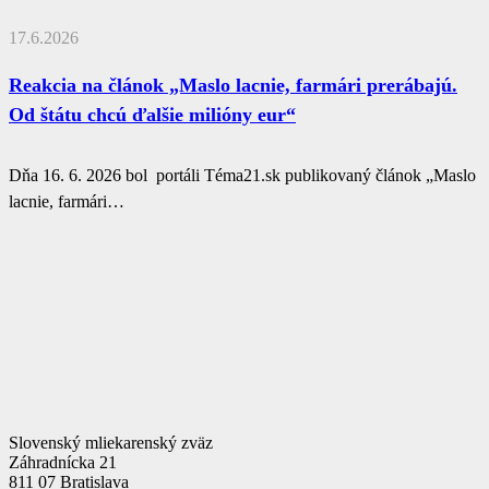
17.6.2026
Reakcia na článok „Maslo lacnie, farmári prerábajú.
Od štátu chcú ďalšie milióny eur“
Dňa 16. 6. 2026 bol portáli Téma21.sk publikovaný článok „Maslo
lacnie, farmári…
Slovenský mliekarenský zväz
Záhradnícka 21
811 07 Bratislava